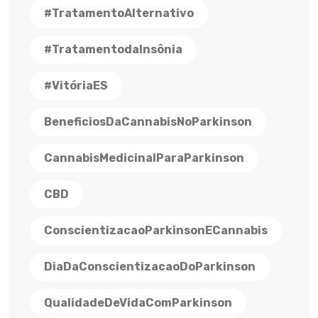
#TratamentoAlternativo
#TratamentodaInsônia
#VitóriaES
BeneficiosDaCannabisNoParkinson
CannabisMedicinalParaParkinson
CBD
ConscientizacaoParkinsonECannabis
DiaDaConscientizacaoDoParkinson
QualidadeDeVidaComParkinson