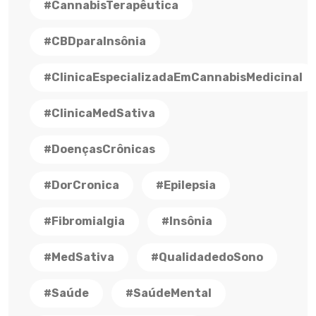
#CannabisTerapêutica
#CBDparaInsônia
#ClinicaEspecializadaEmCannabisMedicinal
#ClinicaMedSativa
#DoençasCrônicas
#DorCronica
#Epilepsia
#Fibromialgia
#Insônia
#MedSativa
#QualidadedoSono
#Saúde
#SaúdeMental